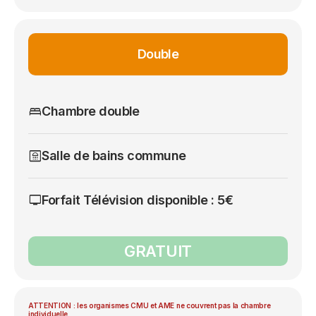
Double
bed
Chambre double
bathroom
Salle de bains commune
tv
Forfait Télévision disponible : 5€
GRATUIT
ATTENTION : les organismes CMU et AME ne couvrent pas la chambre
individuelle.