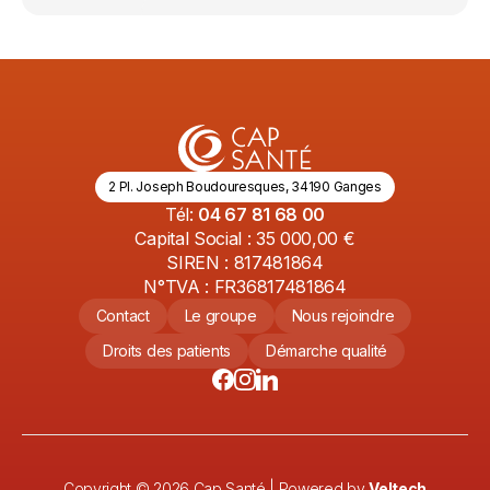
2 Pl. Joseph Boudouresques, 34190 Ganges
Tél:
04 67 81 68 00
Capital Social : 35 000,00 €
SIREN : 817481864
N°TVA : FR36817481864
Contact
Le groupe
Nous rejoindre
Droits des patients
Démarche qualité
Copyright ©
2026
Cap Santé | Powered by
Veltech