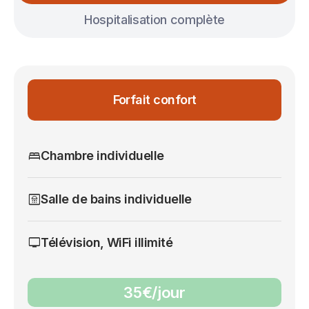
Hospitalisation complète
Forfait confort
bed
Chambre individuelle
bathroom
Salle de bains individuelle
tv
Télévision, WiFi illimité
35€/jour