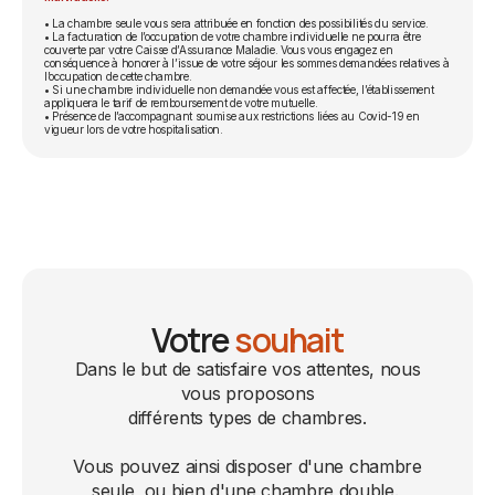
• La chambre seule vous sera attribuée en fonction des possibilités du service.
• La facturation de l’occupation de votre chambre individuelle ne pourra être
couverte par votre Caisse d’Assurance Maladie. Vous vous engagez en
conséquence à honorer à l’issue de votre séjour les sommes demandées relatives à
l’occupation de cette chambre.
• Si une chambre individuelle non demandée vous est affectée, l’établissement
appliquera le tarif de remboursement de votre mutuelle.
• Présence de l’accompagnant soumise aux restrictions liées au Covid-19 en
vigueur lors de votre hospitalisation.
Votre
souhait
Dans le but de satisfaire vos attentes, nous
vous proposons
différents types de chambres.
Vous pouvez ainsi disposer d'une chambre
seule, ou bien d'une chambre double.